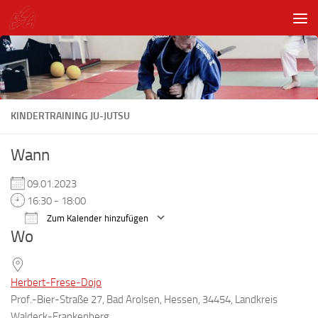
Unter dem Inhalt
KINDERTRAINING JU-JUTSU
Wann
09.01.2023
16:30 - 18:00
Zum Kalender hinzufügen
Wo
ICS herunterladen
Google Kalender
Herbert-Frese-Dojo
Prof.-Bier-Straße 27, Bad Arolsen, Hessen, 34454, Landkreis
Waldeck-Frankenberg