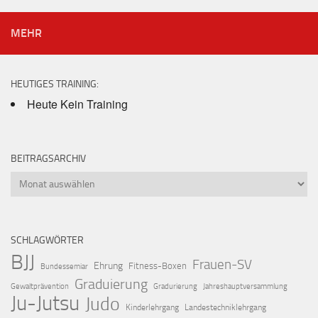
MEHR
HEUTIGES TRAINING:
Heute Kein Training
BEITRAGSARCHIV
Beitragsarchiv
SCHLAGWÖRTER
BJJ
Frauen-SV
Ehrung
Fitness-Boxen
Bundessemiar
Graduierung
Gewaltprävention
Gradurierung
Jahreshauptversammlung
Ju-Jutsu
Judo
Kinderlehrgang
Landestechniklehrgang