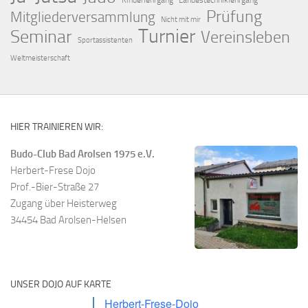
Kinderlehrgang
Landestechniklehrgang
Prüfung
Mitgliederversammlung
Nicht mit mir
Turnier
Seminar
Vereinsleben
Sportassistenten
Weltmeisterschaft
HIER TRAINIEREN WIR:
Budo-Club Bad Arolsen 1975 e.V.
Herbert-Frese Dojo
Prof.-Bier-Straße 27
Zugang über Heisterweg
34454 Bad Arolsen-Helsen
UNSER DOJO AUF KARTE
Herbert-Frese-Dojo