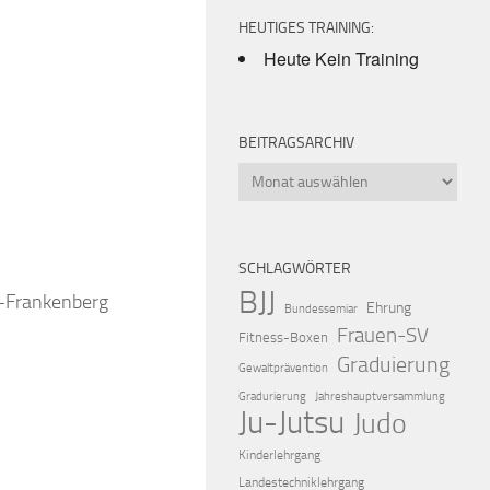
HEUTIGES TRAINING:
Heute Kein Training
BEITRAGSARCHIV
Beitragsarchiv
iCalendar
Offic
SCHLAGWÖRTER
BJJ
k-Frankenberg
Ehrung
Bundessemiar
Frauen-SV
Fitness-Boxen
Graduierung
Gewaltprävention
Gradurierung
Jahreshauptversammlung
Ju-Jutsu
Judo
Kinderlehrgang
Landestechniklehrgang