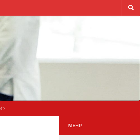
ote
MEHR