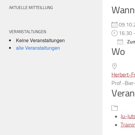
Wann
AKTUELLE MITTEILLUNG
09.10
VERANSTALTUNGEN
16:30 
Keine Veranstaltungen
Zum
alle Veranstaltungen
Wo
ICS h
Herbert-F
Prof.-Bie
Veran
Ju-Jut
Traini