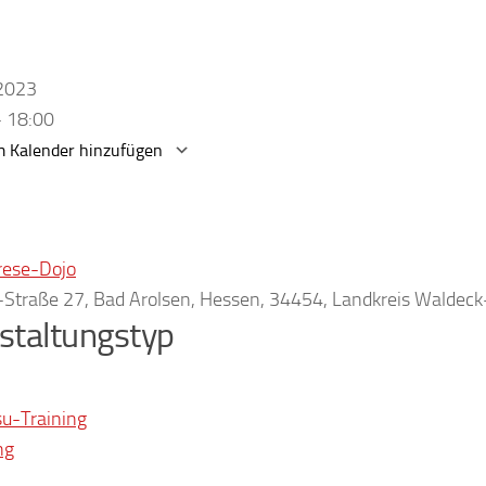
.2023
- 18:00
 Kalender hinzufügen
erunterladen
Google Kalender
rese-Dojo
r-Straße 27, Bad Arolsen, Hessen, 34454, Landkreis Waldec
staltungstyp
su-Training
ng