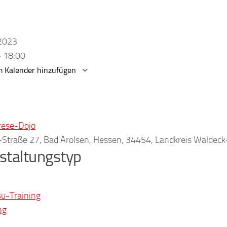
.2023
- 18:00
 Kalender hinzufügen
erunterladen
Google Kalender
rese-Dojo
r-Straße 27, Bad Arolsen, Hessen, 34454, Landkreis Waldec
staltungstyp
su-Training
ng