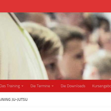
Das Training
Die Termine
Die Downloads
Kursangeb
INING JU-JUTSU