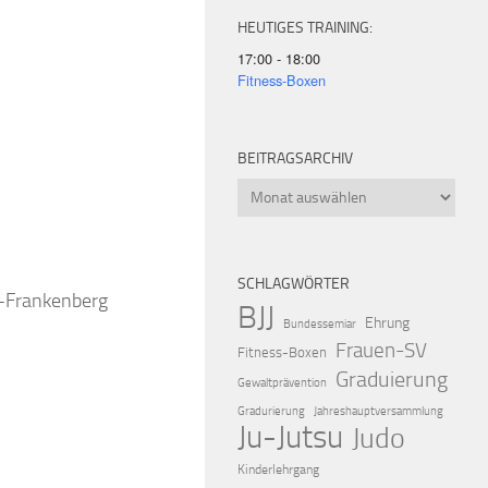
HEUTIGES TRAINING:
17:00 - 18:00
Fitness-Boxen
BEITRAGSARCHIV
iCalendar
Offic
Beitragsarchiv
SCHLAGWÖRTER
k-Frankenberg
BJJ
Ehrung
Bundessemiar
Frauen-SV
Fitness-Boxen
Graduierung
Gewaltprävention
Gradurierung
Jahreshauptversammlung
Ju-Jutsu
Judo
Kinderlehrgang