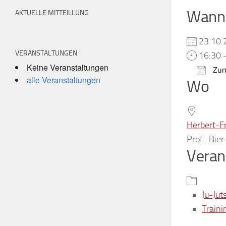
Wann
AKTUELLE MITTEILLUNG
23.10
VERANSTALTUNGEN
16:30 
Keine Veranstaltungen
Zum
alle Veranstaltungen
Wo
ICS h
Herbert-F
Prof.-Bie
Veran
Ju-Jut
Traini