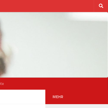
ote
MEHR