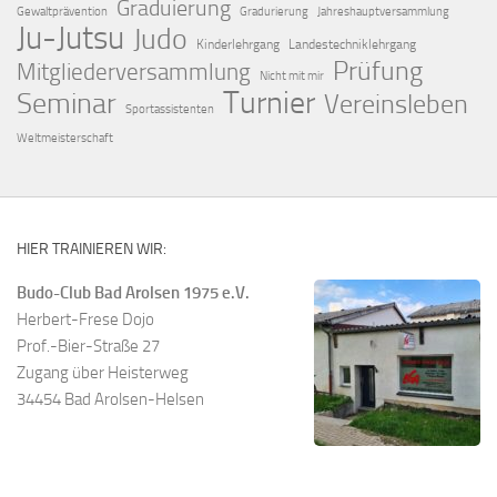
Graduierung
Gewaltprävention
Gradurierung
Jahreshauptversammlung
Ju-Jutsu
Judo
Kinderlehrgang
Landestechniklehrgang
Prüfung
Mitgliederversammlung
Nicht mit mir
Turnier
Seminar
Vereinsleben
Sportassistenten
Weltmeisterschaft
HIER TRAINIEREN WIR:
Budo-Club Bad Arolsen 1975 e.V.
Herbert-Frese Dojo
Prof.-Bier-Straße 27
Zugang über Heisterweg
34454 Bad Arolsen-Helsen