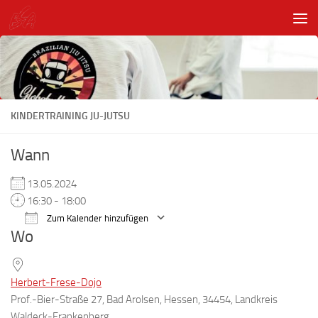
Unter dem Inhalt
KINDERTRAINING JU-JUTSU
Wann
13.05.2024
16:30 - 18:00
Zum Kalender hinzufügen
Wo
ICS herunterladen
Google Kalender
Herbert-Frese-Dojo
Prof.-Bier-Straße 27, Bad Arolsen, Hessen, 34454, Landkreis
Waldeck-Frankenberg