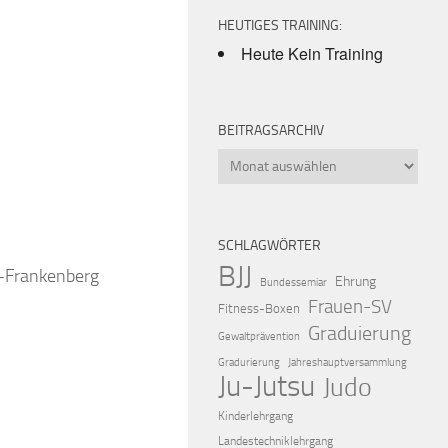
HEUTIGES TRAINING:
Heute Kein Training
BEITRAGSARCHIV
Beitragsarchiv
iCalendar
Offic
SCHLAGWÖRTER
BJJ
k-Frankenberg
Ehrung
Bundessemiar
Frauen-SV
Fitness-Boxen
Graduierung
Gewaltprävention
Gradurierung
Jahreshauptversammlung
Ju-Jutsu
Judo
Kinderlehrgang
Landestechniklehrgang