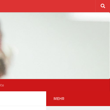
ote
MEHR