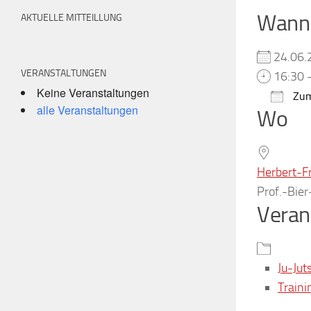
Wann
AKTUELLE MITTEILLUNG
24.06
VERANSTALTUNGEN
16:30 
Keine Veranstaltungen
Zum
alle Veranstaltungen
Wo
ICS h
Herbert-F
Prof.-Bie
Veran
Ju-Jut
Traini