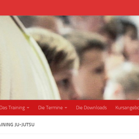
Das Training
Die Termine
Die Downloads
Kursangeb
INING JU-JUTSU