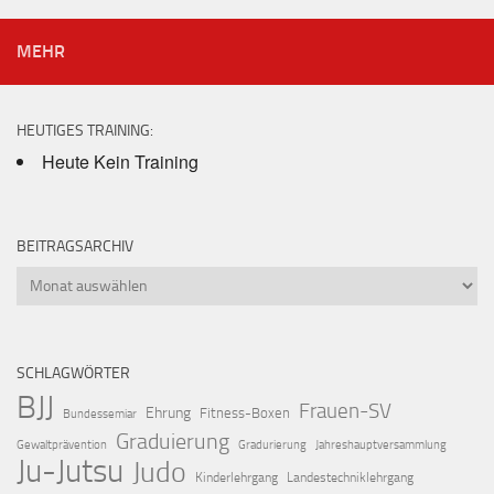
MEHR
HEUTIGES TRAINING:
Heute Kein Training
BEITRAGSARCHIV
Beitragsarchiv
SCHLAGWÖRTER
BJJ
Frauen-SV
Ehrung
Fitness-Boxen
Bundessemiar
Graduierung
Gewaltprävention
Gradurierung
Jahreshauptversammlung
Ju-Jutsu
Judo
Kinderlehrgang
Landestechniklehrgang