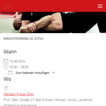
Unter dem Inhalt
KINDERTRAINING JU-JUTSU
Wann
19.08.2024
16:30 - 18:00
Zum Kalender hinzufügen
Wo
ICS herunterladen
Google Kalender
Herbert-Frese-Dojo
Prof.-Bier-Straße 27, Bad Arolsen, Hessen, 34454, Landkreis
Waldeck-Frankenberg