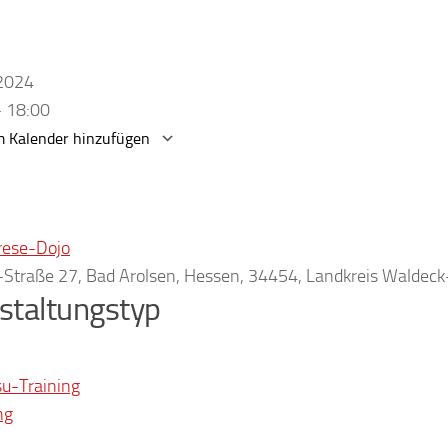
.2024
- 18:00
 Kalender hinzufügen
erunterladen
Google Kalender
rese-Dojo
r-Straße 27, Bad Arolsen, Hessen, 34454, Landkreis Waldec
staltungstyp
su-Training
ng