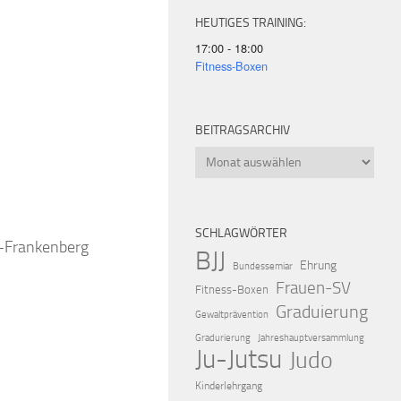
HEUTIGES TRAINING:
17:00 - 18:00
Fitness-Boxen
BEITRAGSARCHIV
iCalendar
Offic
Beitragsarchiv
SCHLAGWÖRTER
k-Frankenberg
BJJ
Ehrung
Bundessemiar
Frauen-SV
Fitness-Boxen
Graduierung
Gewaltprävention
Gradurierung
Jahreshauptversammlung
Ju-Jutsu
Judo
Kinderlehrgang