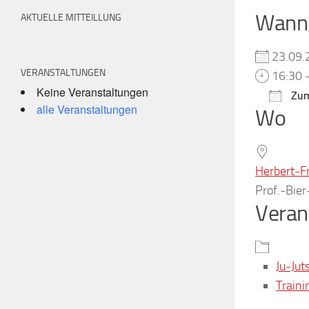
Wann
AKTUELLE MITTEILLUNG
23.09
VERANSTALTUNGEN
16:30 
Keine Veranstaltungen
Zum
alle Veranstaltungen
Wo
ICS h
Herbert-F
Prof.-Bie
Veran
Ju-Jut
Traini