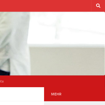
ote
MEHR