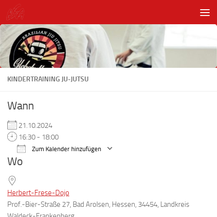
Unter dem Inhalt
KINDERTRAINING JU-JUTSU
Wann
21.10.2024
16:30 - 18:00
Zum Kalender hinzufügen
Wo
ICS herunterladen
Google Kalender
Herbert-Frese-Dojo
Prof.-Bier-Straße 27, Bad Arolsen, Hessen, 34454, Landkreis
Waldeck-Frankenberg