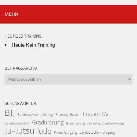
MEHR
HEUTIGES TRAINING:
Heute Kein Training
BEITRAGSARCHIV
Beitragsarchiv
SCHLAGWÖRTER
BJJ
Frauen-SV
Ehrung
Fitness-Boxen
Bundessemiar
Graduierung
Gewaltprävention
Gradurierung
Jahreshauptversammlung
Ju-Jutsu
Judo
Kinderlehrgang
Landestechniklehrgang