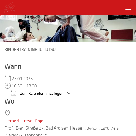
Unter dem Inhalt
KINDERTRAINING JU-JUTSU
Wann
27.01.2025
16:30 - 18:00
Zum Kalender hinzufügen
Wo
ICS herunterladen
Google Kalender
Herbert-Frese-Dojo
Prof.-Bier-Straße 27, Bad Arolsen, Hessen, 34454, Landkreis
Waldeck-Frankenberg