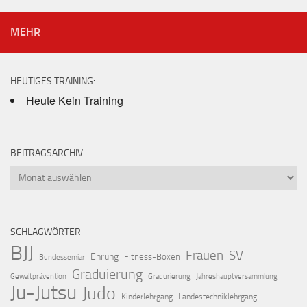
MEHR
HEUTIGES TRAINING:
Heute Kein Training
BEITRAGSARCHIV
Beitragsarchiv
SCHLAGWÖRTER
BJJ
Frauen-SV
Ehrung
Fitness-Boxen
Bundessemiar
Graduierung
Gewaltprävention
Gradurierung
Jahreshauptversammlung
Ju-Jutsu
Judo
Kinderlehrgang
Landestechniklehrgang