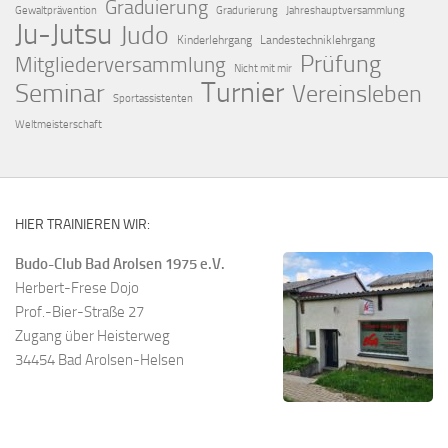
Graduierung
Gewaltprävention
Gradurierung
Jahreshauptversammlung
Ju-Jutsu
Judo
Kinderlehrgang
Landestechniklehrgang
Prüfung
Mitgliederversammlung
Nicht mit mir
Turnier
Seminar
Vereinsleben
Sportassistenten
Weltmeisterschaft
HIER TRAINIEREN WIR:
Budo-Club Bad Arolsen 1975 e.V.
Herbert-Frese Dojo
Prof.-Bier-Straße 27
Zugang über Heisterweg
34454 Bad Arolsen-Helsen