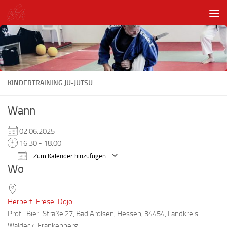
Unter dem Inhalt
KINDERTRAINING JU-JUTSU
Wann
02.06.2025
16:30 - 18:00
Zum Kalender hinzufügen
Wo
ICS herunterladen
Google Kalender
Herbert-Frese-Dojo
Prof.-Bier-Straße 27, Bad Arolsen, Hessen, 34454, Landkreis
Waldeck-Frankenberg