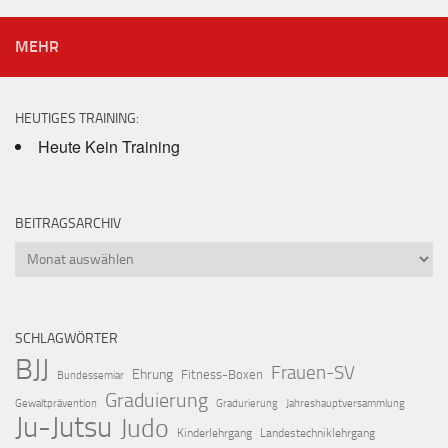
MEHR
HEUTIGES TRAINING:
Heute Kein Training
BEITRAGSARCHIV
Beitragsarchiv
SCHLAGWÖRTER
BJJ
Frauen-SV
Ehrung
Fitness-Boxen
Bundessemiar
Graduierung
Gewaltprävention
Gradurierung
Jahreshauptversammlung
Ju-Jutsu
Judo
Kinderlehrgang
Landestechniklehrgang