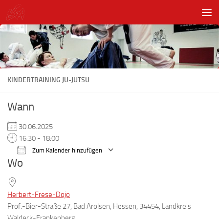
Unter dem Inhalt
KINDERTRAINING JU-JUTSU
Wann
30.06.2025
16:30 - 18:00
Zum Kalender hinzufügen
Wo
ICS herunterladen
Google Kalender
Herbert-Frese-Dojo
Prof.-Bier-Straße 27, Bad Arolsen, Hessen, 34454, Landkreis
Waldeck-Frankenberg