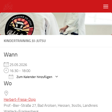
Unter dem Inhalt
KINDERTRAINING JU-JUTSU
Wann
25.05.2026
16:30 - 18:00
Zum Kalender hinzufügen
Wo
ICS herunterladen
Google Kalender
Herbert-Frese-Dojo
Prof.-Bier-Straße 27, Bad Arolsen, Hessen, 34454, Landkreis
Waldeck-Frankenberg