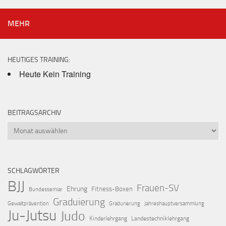
MEHR
HEUTIGES TRAINING:
Heute Kein Training
BEITRAGSARCHIV
Beitragsarchiv
SCHLAGWÖRTER
BJJ
Frauen-SV
Ehrung
Fitness-Boxen
Bundessemiar
Graduierung
Gewaltprävention
Gradurierung
Jahreshauptversammlung
Ju-Jutsu
Judo
Kinderlehrgang
Landestechniklehrgang