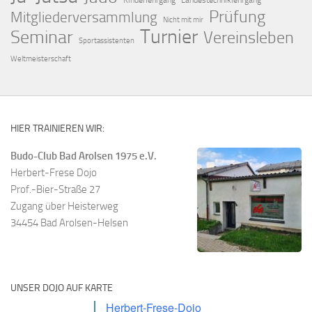
Kinderlehrgang
Landestechniklehrgang
Prüfung
Mitgliederversammlung
Nicht mit mir
Turnier
Seminar
Vereinsleben
Sportassistenten
Weltmeisterschaft
HIER TRAINIEREN WIR:
Budo-Club Bad Arolsen 1975 e.V.
Herbert-Frese Dojo
Prof.-Bier-Straße 27
Zugang über Heisterweg
34454 Bad Arolsen-Helsen
UNSER DOJO AUF KARTE
Herbert-Frese-Dojo