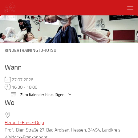
Unter dem Inhalt
KINDERTRAINING JU-JUTSU
Wann
27.07.2026
16:30 - 18:00
Zum Kalender hinzufügen
Wo
ICS herunterladen
Google Kalender
Herbert-Frese-Dojo
Prof.-Bier-Straße 27, Bad Arolsen, Hessen, 34454, Landkreis
Waldeck-Frankenberg