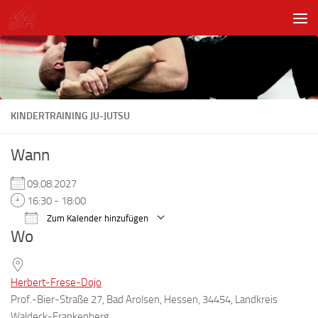
Unter dem Inhalt
KINDERTRAINING JU-JUTSU
Wann
09.08.2027
16:30 - 18:00
Zum Kalender hinzufügen
Wo
ICS herunterladen
Google Kalender
Herbert-Frese-Dojo
Prof.-Bier-Straße 27, Bad Arolsen, Hessen, 34454, Landkreis
Waldeck-Frankenberg