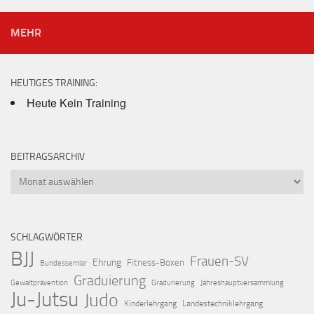
MEHR
HEUTIGES TRAINING:
Heute Kein Training
BEITRAGSARCHIV
Beitragsarchiv
SCHLAGWÖRTER
BJJ
Frauen-SV
Ehrung
Fitness-Boxen
Bundessemiar
Graduierung
Gewaltprävention
Gradurierung
Jahreshauptversammlung
Ju-Jutsu
Judo
Kinderlehrgang
Landestechniklehrgang