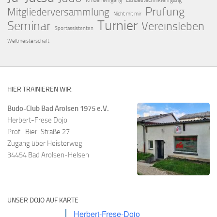
Kinderlehrgang
Landestechniklehrgang
Prüfung
Mitgliederversammlung
Nicht mit mir
Turnier
Seminar
Vereinsleben
Sportassistenten
Weltmeisterschaft
HIER TRAINIEREN WIR:
Budo-Club Bad Arolsen 1975 e.V.
Herbert-Frese Dojo
Prof.-Bier-Straße 27
Zugang über Heisterweg
34454 Bad Arolsen-Helsen
UNSER DOJO AUF KARTE
Herbert-Frese-Dojo