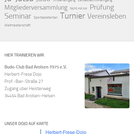
Kinderlehrgang
Landestechniklehrgang
Prüfung
Mitgliederversammlung
Nicht mit mir
Turnier
Seminar
Vereinsleben
Sportassistenten
Weltmeisterschaft
HIER TRAINIEREN WIR:
Budo-Club Bad Arolsen 1975 e.V.
Herbert-Frese Dojo
Prof.-Bier-Straße 27
Zugang über Heisterweg
34454 Bad Arolsen-Helsen
UNSER DOJO AUF KARTE
Herbert-Frese-Dojo