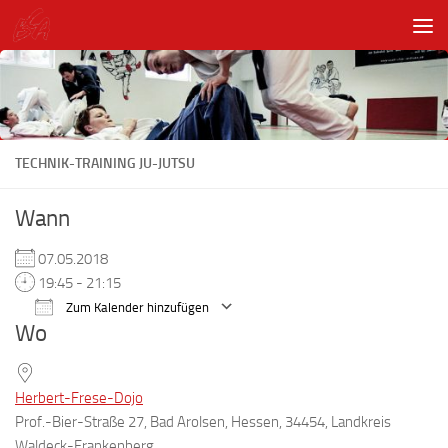
Unter dem Inhalt
TECHNIK-TRAINING JU-JUTSU
Wann
07.05.2018
19:45 - 21:15
Zum Kalender hinzufügen
Wo
ICS herunterladen
Google Kalender
Herbert-Frese-Dojo
Prof.-Bier-Straße 27, Bad Arolsen, Hessen, 34454, Landkreis
Waldeck-Frankenberg