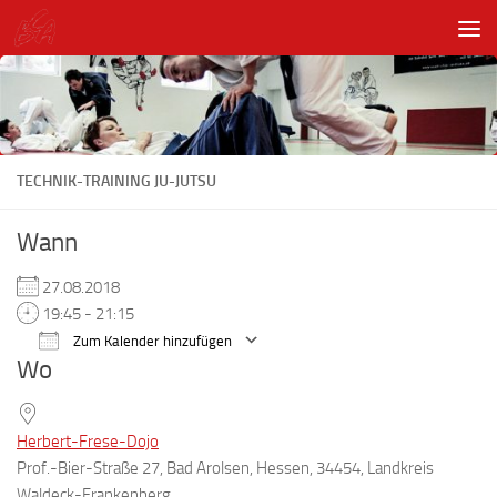
Unter dem Inhalt
TECHNIK-TRAINING JU-JUTSU
Wann
27.08.2018
19:45 - 21:15
Zum Kalender hinzufügen
Wo
ICS herunterladen
Google Kalender
Herbert-Frese-Dojo
Prof.-Bier-Straße 27, Bad Arolsen, Hessen, 34454, Landkreis
Waldeck-Frankenberg