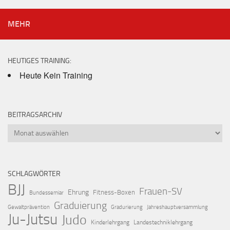
MEHR
HEUTIGES TRAINING:
Heute Kein Training
BEITRAGSARCHIV
Beitragsarchiv
SCHLAGWÖRTER
BJJ
Frauen-SV
Ehrung
Fitness-Boxen
Bundessemiar
Graduierung
Gewaltprävention
Gradurierung
Jahreshauptversammlung
Ju-Jutsu
Judo
Kinderlehrgang
Landestechniklehrgang