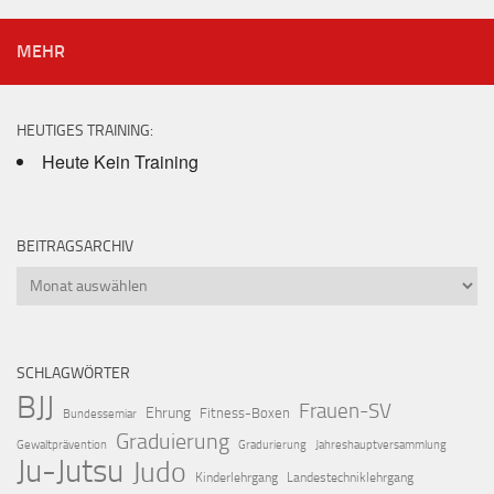
MEHR
HEUTIGES TRAINING:
Heute Kein Training
BEITRAGSARCHIV
Beitragsarchiv
SCHLAGWÖRTER
BJJ
Frauen-SV
Ehrung
Fitness-Boxen
Bundessemiar
Graduierung
Gewaltprävention
Gradurierung
Jahreshauptversammlung
Ju-Jutsu
Judo
Kinderlehrgang
Landestechniklehrgang