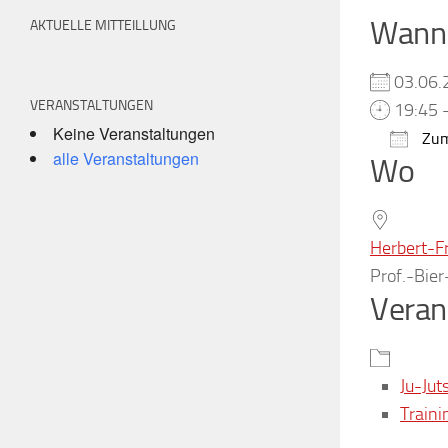
Wann
AKTUELLE MITTEILLUNG
03.06
VERANSTALTUNGEN
19:45 
Keine Veranstaltungen
Zum
alle Veranstaltungen
Wo
ICS h
Herbert-F
Prof.-Bie
Veran
Ju-Jut
Traini