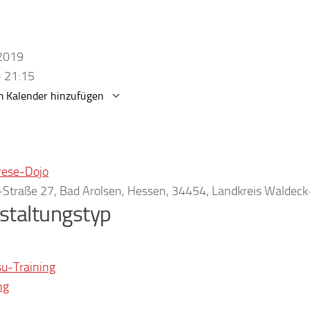
.2019
- 21:15
 Kalender hinzufügen
erunterladen
Google Kalender
rese-Dojo
r-Straße 27, Bad Arolsen, Hessen, 34454, Landkreis Waldec
staltungstyp
su-Training
ng