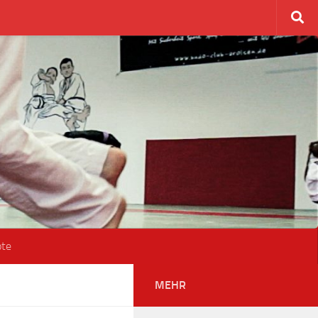
ote
MEHR