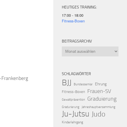
HEUTIGES TRAINING:
17:00 - 18:00
Fitness-Boxen
BEITRAGSARCHIV
iCalendar
Offic
Beitragsarchiv
SCHLAGWÖRTER
k-Frankenberg
BJJ
Ehrung
Bundessemiar
Frauen-SV
Fitness-Boxen
Graduierung
Gewaltprävention
Gradurierung
Jahreshauptversammlung
Ju-Jutsu
Judo
Kinderlehrgang