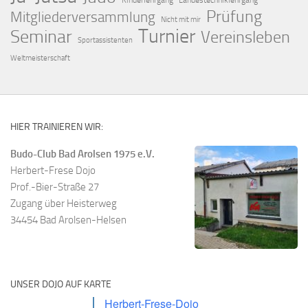
Kinderlehrgang
Landestechniklehrgang
Prüfung
Mitgliederversammlung
Nicht mit mir
Turnier
Seminar
Vereinsleben
Sportassistenten
Weltmeisterschaft
HIER TRAINIEREN WIR:
Budo-Club Bad Arolsen 1975 e.V.
Herbert-Frese Dojo
Prof.-Bier-Straße 27
Zugang über Heisterweg
34454 Bad Arolsen-Helsen
UNSER DOJO AUF KARTE
Herbert-Frese-Dojo