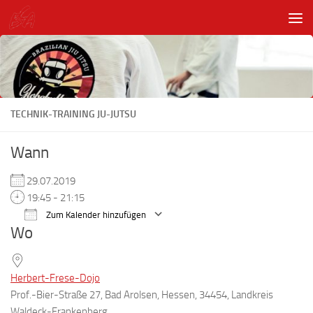
Unter dem Inhalt
TECHNIK-TRAINING JU-JUTSU
Wann
29.07.2019
19:45 - 21:15
Zum Kalender hinzufügen
Wo
ICS herunterladen
Google Kalender
Herbert-Frese-Dojo
Prof.-Bier-Straße 27, Bad Arolsen, Hessen, 34454, Landkreis
Waldeck-Frankenberg