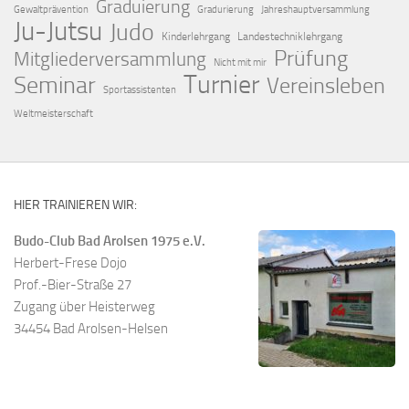
Graduierung
Gewaltprävention
Gradurierung
Jahreshauptversammlung
Ju-Jutsu
Judo
Kinderlehrgang
Landestechniklehrgang
Prüfung
Mitgliederversammlung
Nicht mit mir
Turnier
Seminar
Vereinsleben
Sportassistenten
Weltmeisterschaft
HIER TRAINIEREN WIR:
Budo-Club Bad Arolsen 1975 e.V.
Herbert-Frese Dojo
Prof.-Bier-Straße 27
Zugang über Heisterweg
34454 Bad Arolsen-Helsen