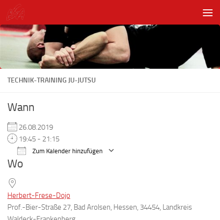
Unter dem Inhalt
TECHNIK-TRAINING JU-JUTSU
Wann
26.08.2019
19:45 - 21:15
Zum Kalender hinzufügen
Wo
ICS herunterladen
Google Kalender
Herbert-Frese-Dojo
Prof.-Bier-Straße 27, Bad Arolsen, Hessen, 34454, Landkreis
Waldeck-Frankenberg