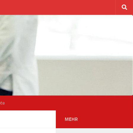
ote
MEHR