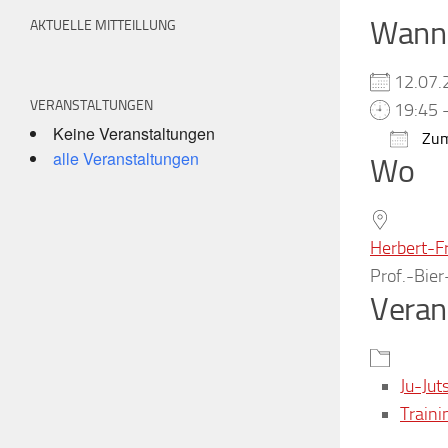
Wann
AKTUELLE MITTEILLUNG
12.07
VERANSTALTUNGEN
19:45 
Keine Veranstaltungen
Zum
alle Veranstaltungen
Wo
ICS h
Herbert-F
Prof.-Bie
Veran
Ju-Jut
Traini