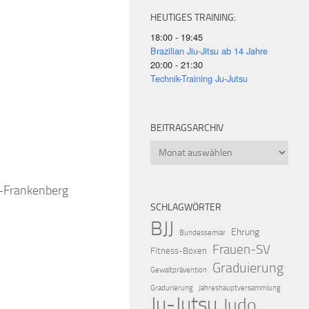
HEUTIGES TRAINING:
18:00 - 19:45
Brazilian Jiu-Jitsu ab 14 Jahre
20:00 - 21:30
Technik-Training Ju-Jutsu
iCalendar
Offic
BEITRAGSARCHIV
Beitragsarchiv
k-Frankenberg
SCHLAGWÖRTER
BJJ
Ehrung
Bundessemiar
Frauen-SV
Fitness-Boxen
Graduierung
Gewaltprävention
Gradurierung
Jahreshauptversammlung
Ju-Jutsu
Judo