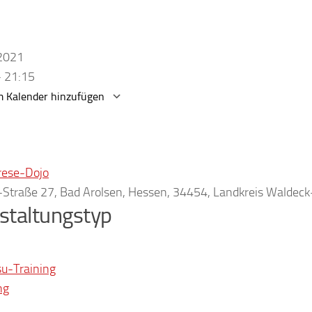
.2021
- 21:15
 Kalender hinzufügen
erunterladen
Google Kalender
rese-Dojo
r-Straße 27, Bad Arolsen, Hessen, 34454, Landkreis Waldec
staltungstyp
su-Training
ng