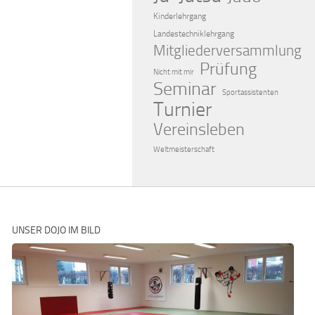
Kinderlehrgang
Landestechniklehrgang
Mitgliederversammlung
Prüfung
Nicht mit mir
Seminar
Sportassistenten
Turnier
Vereinsleben
Weltmeisterschaft
UNSER DOJO IM BILD