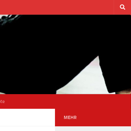
ote
MEHR