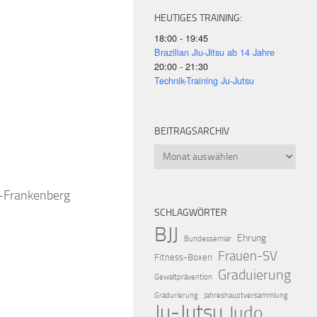
HEUTIGES TRAINING:
18:00 - 19:45
Brazilian Jiu-Jitsu ab 14 Jahre
20:00 - 21:30
Technik-Training Ju-Jutsu
iCalendar
Offic
BEITRAGSARCHIV
Beitragsarchiv
k-Frankenberg
SCHLAGWÖRTER
BJJ
Ehrung
Bundessemiar
Frauen-SV
Fitness-Boxen
Graduierung
Gewaltprävention
Gradurierung
Jahreshauptversammlung
Ju-Jutsu
Judo