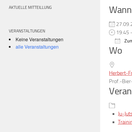
Wann
AKTUELLE MITTEILLUNG
27.09
VERANSTALTUNGEN
19:45 
Keine Veranstaltungen
Zum
alle Veranstaltungen
Wo
ICS h
Herbert-F
Prof.-Bie
Veran
Ju-Jut
Traini