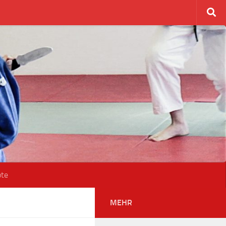
ote
MEHR