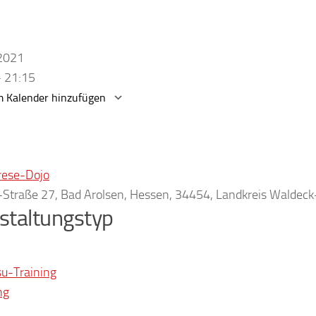
.2021
- 21:15
 Kalender hinzufügen
erunterladen
Google Kalender
rese-Dojo
r-Straße 27, Bad Arolsen, Hessen, 34454, Landkreis Waldec
staltungstyp
su-Training
ng