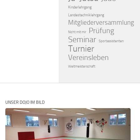
Kinderlehrgang
Landestechniklehrgang
Mitgliederversammlung
Prüfung
Nicht mit mir
Seminar
Sportassistenten
Turnier
Vereinsleben
Weltmeisterschaft
UNSER DOJO IM BILD