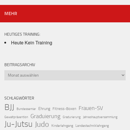
MEHR
HEUTIGES TRAINING:
Heute Kein Training
BEITRAGSARCHIV
Beitragsarchiv
SCHLAGWÖRTER
BJJ
Frauen-SV
Ehrung
Fitness-Boxen
Bundessemiar
Graduierung
Gewaltprävention
Gradurierung
Jahreshauptversammlung
Ju-Jutsu
Judo
Kinderlehrgang
Landestechniklehrgang