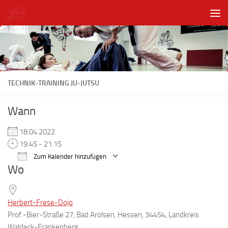
Unter dem Inhalt
TECHNIK-TRAINING JU-JUTSU
Wann
18.04.2022
19:45 - 21:15
Zum Kalender hinzufügen
Wo
ICS herunterladen
Google Kalender
Herbert-Frese-Dojo
Prof.-Bier-Straße 27, Bad Arolsen, Hessen, 34454, Landkreis
Waldeck-Frankenberg