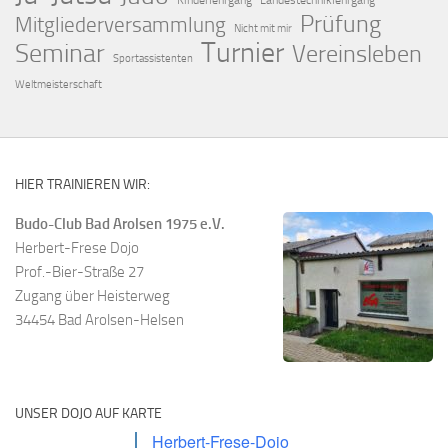
Kinderlehrgang
Landestechniklehrgang
Prüfung
Mitgliederversammlung
Nicht mit mir
Turnier
Seminar
Vereinsleben
Sportassistenten
Weltmeisterschaft
HIER TRAINIEREN WIR:
Budo-Club Bad Arolsen 1975 e.V.
Herbert-Frese Dojo
Prof.-Bier-Straße 27
Zugang über Heisterweg
34454 Bad Arolsen-Helsen
UNSER DOJO AUF KARTE
Herbert-Frese-Dojo