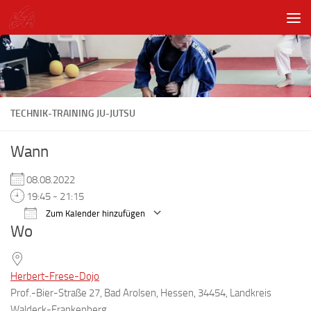
Unter dem Inhalt
TECHNIK-TRAINING JU-JUTSU
Wann
08.08.2022
19:45 - 21:15
Zum Kalender hinzufügen
Wo
ICS herunterladen
Google Kalender
Herbert-Frese-Dojo
Prof.-Bier-Straße 27, Bad Arolsen, Hessen, 34454, Landkreis
Waldeck-Frankenberg