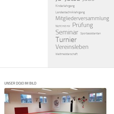
Kinderlehrgang
Landestechniklehrgang
Mitgliederversammlung
Prüfung
Nicht mit mir
Seminar
Sportassistenten
Turnier
Vereinsleben
Weltmeisterschaft
UNSER DOJO IM BILD