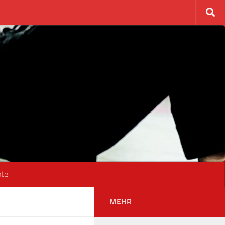
ote
MEHR