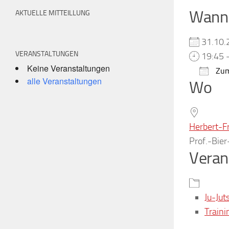
Wann
AKTUELLE MITTEILLUNG
31.10
VERANSTALTUNGEN
19:45 
Keine Veranstaltungen
Zum
alle Veranstaltungen
Wo
ICS h
Herbert-F
Prof.-Bie
Veran
Ju-Jut
Traini