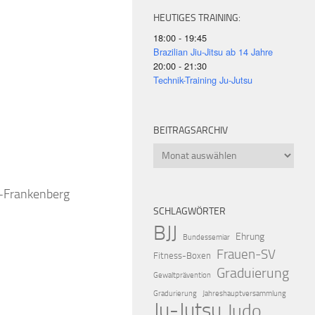
HEUTIGES TRAINING:
18:00 - 19:45
Brazilian Jiu-Jitsu ab 14 Jahre
20:00 - 21:30
Technik-Training Ju-Jutsu
iCalendar
Offic
BEITRAGSARCHIV
Beitragsarchiv
k-Frankenberg
SCHLAGWÖRTER
BJJ
Ehrung
Bundessemiar
Frauen-SV
Fitness-Boxen
Graduierung
Gewaltprävention
Gradurierung
Jahreshauptversammlung
Ju-Jutsu
Judo