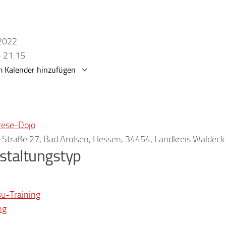
.2022
- 21:15
 Kalender hinzufügen
erunterladen
Google Kalender
rese-Dojo
r-Straße 27, Bad Arolsen, Hessen, 34454, Landkreis Waldec
staltungstyp
su-Training
ng