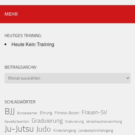
MEHR
HEUTIGES TRAINING:
Heute Kein Training
BEITRAGSARCHIV
Beitragsarchiv
SCHLAGWÖRTER
BJJ
Frauen-SV
Ehrung
Fitness-Boxen
Bundessemiar
Graduierung
Gewaltprävention
Gradurierung
Jahreshauptversammlung
Ju-Jutsu
Judo
Kinderlehrgang
Landestechniklehrgang