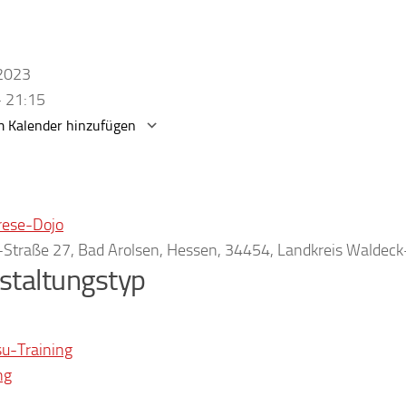
.2023
- 21:15
 Kalender hinzufügen
erunterladen
Google Kalender
rese-Dojo
r-Straße 27, Bad Arolsen, Hessen, 34454, Landkreis Waldec
staltungstyp
su-Training
ng