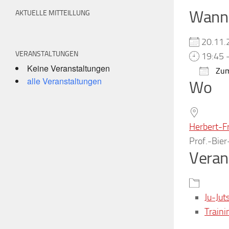
Wann
AKTUELLE MITTEILLUNG
20.11
VERANSTALTUNGEN
19:45 
Keine Veranstaltungen
Zum
alle Veranstaltungen
Wo
ICS h
Herbert-F
Prof.-Bie
Veran
Ju-Jut
Traini