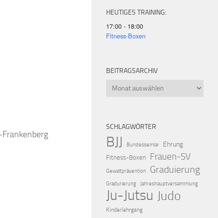
HEUTIGES TRAINING:
17:00 - 18:00
Fitness-Boxen
BEITRAGSARCHIV
iCalendar
Offic
Beitragsarchiv
SCHLAGWÖRTER
k-Frankenberg
BJJ
Ehrung
Bundessemiar
Frauen-SV
Fitness-Boxen
Graduierung
Gewaltprävention
Gradurierung
Jahreshauptversammlung
Ju-Jutsu
Judo
Kinderlehrgang