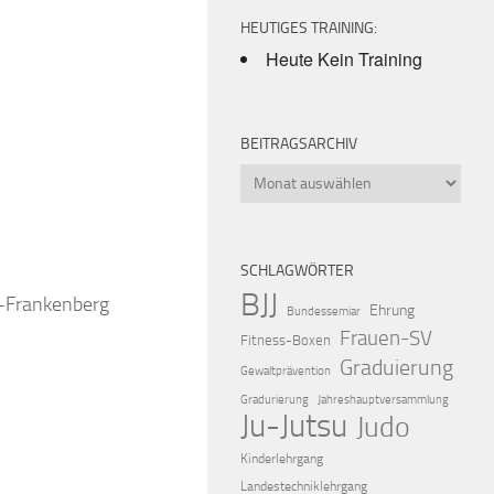
HEUTIGES TRAINING:
Heute Kein Training
BEITRAGSARCHIV
Beitragsarchiv
iCalendar
Offic
SCHLAGWÖRTER
BJJ
k-Frankenberg
Ehrung
Bundessemiar
Frauen-SV
Fitness-Boxen
Graduierung
Gewaltprävention
Gradurierung
Jahreshauptversammlung
Ju-Jutsu
Judo
Kinderlehrgang
Landestechniklehrgang