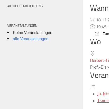
Wann
AKTUELLE MITTEILLUNG
18.11
VERANSTALTUNGEN
19:45 
Keine Veranstaltungen
Zum
alle Veranstaltungen
Wo
ICS h
Herbert-F
Prof.-Bie
Veran
Ju-Jut
Traini