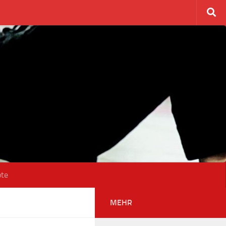
ote
MEHR