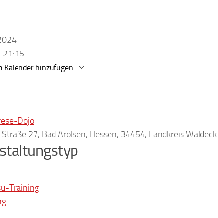
.2024
- 21:15
 Kalender hinzufügen
erunterladen
Google Kalender
rese-Dojo
r-Straße 27, Bad Arolsen, Hessen, 34454, Landkreis Waldec
staltungstyp
su-Training
ng