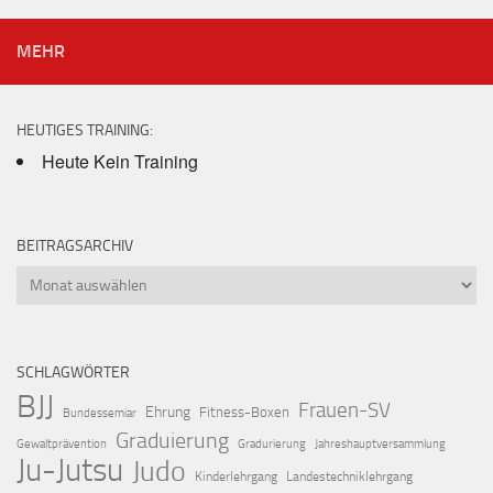
MEHR
HEUTIGES TRAINING:
Heute Kein Training
BEITRAGSARCHIV
Beitragsarchiv
SCHLAGWÖRTER
BJJ
Frauen-SV
Ehrung
Fitness-Boxen
Bundessemiar
Graduierung
Gewaltprävention
Gradurierung
Jahreshauptversammlung
Ju-Jutsu
Judo
Kinderlehrgang
Landestechniklehrgang