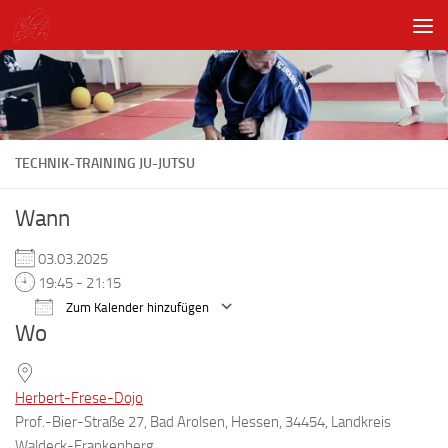
Unter dem Inhalt
TECHNIK-TRAINING JU-JUTSU
Wann
03.03.2025
19:45 - 21:15
Zum Kalender hinzufügen
Wo
ICS herunterladen
Google Kalender
Herbert-Frese-Dojo
Prof.-Bier-Straße 27, Bad Arolsen, Hessen, 34454, Landkreis
Waldeck-Frankenberg