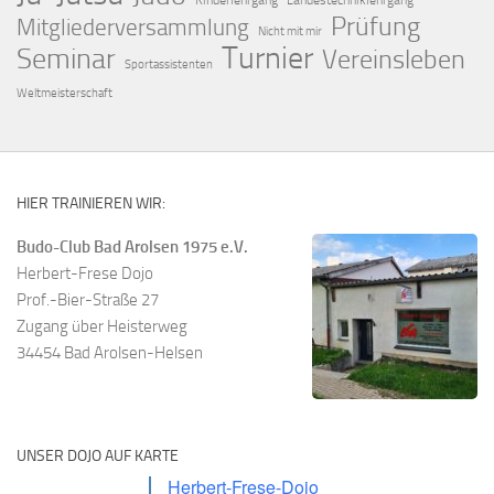
Kinderlehrgang
Landestechniklehrgang
Prüfung
Mitgliederversammlung
Nicht mit mir
Turnier
Seminar
Vereinsleben
Sportassistenten
Weltmeisterschaft
HIER TRAINIEREN WIR:
Budo-Club Bad Arolsen 1975 e.V.
Herbert-Frese Dojo
Prof.-Bier-Straße 27
Zugang über Heisterweg
34454 Bad Arolsen-Helsen
UNSER DOJO AUF KARTE
Herbert-Frese-Dojo