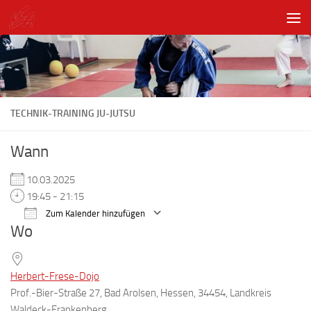
Unter dem Inhalt
TECHNIK-TRAINING JU-JUTSU
Wann
10.03.2025
19:45 - 21:15
Zum Kalender hinzufügen
Wo
ICS herunterladen
Google Kalender
Herbert-Frese-Dojo
Prof.-Bier-Straße 27, Bad Arolsen, Hessen, 34454, Landkreis
Waldeck-Frankenberg