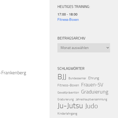
HEUTIGES TRAINING:
17:00 - 18:00
Fitness-Boxen
BEITRAGSARCHIV
iCalendar
Offic
Beitragsarchiv
SCHLAGWÖRTER
k-Frankenberg
BJJ
Ehrung
Bundessemiar
Frauen-SV
Fitness-Boxen
Graduierung
Gewaltprävention
Gradurierung
Jahreshauptversammlung
Ju-Jutsu
Judo
Kinderlehrgang