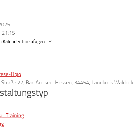
.2025
- 21:15
 Kalender hinzufügen
erunterladen
Google Kalender
rese-Dojo
r-Straße 27, Bad Arolsen, Hessen, 34454, Landkreis Waldec
staltungstyp
su-Training
ng