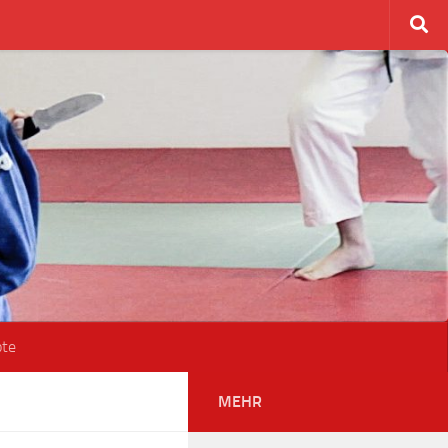
ote
MEHR