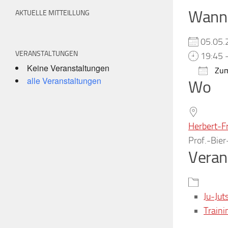
Wann
AKTUELLE MITTEILLUNG
05.05
VERANSTALTUNGEN
19:45 
Keine Veranstaltungen
Zum
alle Veranstaltungen
Wo
ICS h
Herbert-F
Prof.-Bie
Veran
Ju-Jut
Traini