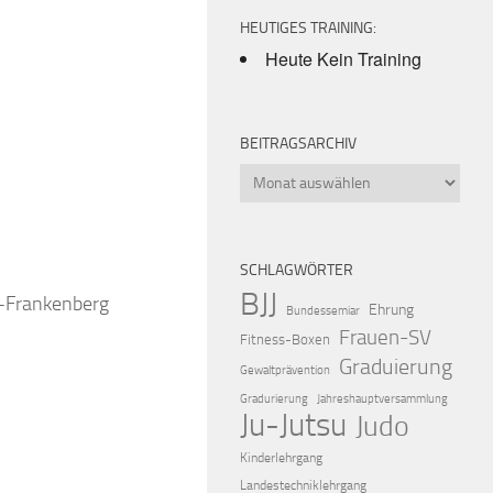
HEUTIGES TRAINING:
Heute Kein Training
BEITRAGSARCHIV
Beitragsarchiv
iCalendar
Offic
SCHLAGWÖRTER
BJJ
k-Frankenberg
Ehrung
Bundessemiar
Frauen-SV
Fitness-Boxen
Graduierung
Gewaltprävention
Gradurierung
Jahreshauptversammlung
Ju-Jutsu
Judo
Kinderlehrgang
Landestechniklehrgang