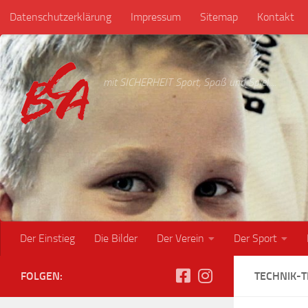
Datenschutzerklärung
Impressum
Sitemap
Kontakt
Unter dem Inhalt
mit SICHERHEIT Sport, Spaß und Spiel....
Der Einstieg
Die Bilder
Der Verein
Der Sport
FOLGEN:
TECHNIK-T