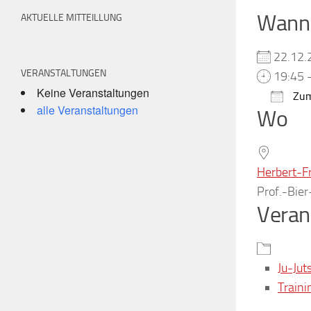
Wann
AKTUELLE MITTEILLUNG
22.12
VERANSTALTUNGEN
19:45 
Keine Veranstaltungen
Zum
alle Veranstaltungen
Wo
ICS h
Herbert-F
Prof.-Bie
Veran
Ju-Jut
Traini