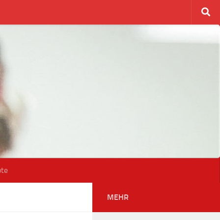
ote
MEHR