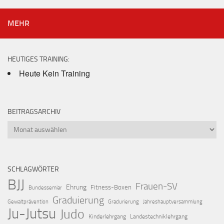
MEHR
HEUTIGES TRAINING:
Heute Kein Training
BEITRAGSARCHIV
Beitragsarchiv
SCHLAGWÖRTER
BJJ
Frauen-SV
Ehrung
Fitness-Boxen
Bundessemiar
Graduierung
Gewaltprävention
Gradurierung
Jahreshauptversammlung
Ju-Jutsu
Judo
Kinderlehrgang
Landestechniklehrgang