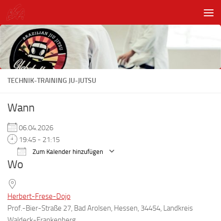
Unter dem Inhalt
TECHNIK-TRAINING JU-JUTSU
Wann
06.04.2026
19:45 - 21:15
Zum Kalender hinzufügen
Wo
ICS herunterladen
Google Kalender
Herbert-Frese-Dojo
Prof.-Bier-Straße 27, Bad Arolsen, Hessen, 34454, Landkreis
Waldeck-Frankenberg