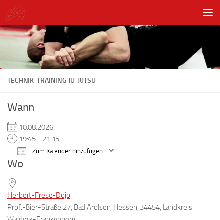
Unter dem Inhalt
TECHNIK-TRAINING JU-JUTSU
Wann
10.08.2026
19:45 - 21:15
Zum Kalender hinzufügen
Wo
ICS herunterladen
Google Kalender
Herbert-Frese-Dojo
Prof.-Bier-Straße 27, Bad Arolsen, Hessen, 34454, Landkreis
Waldeck-Frankenberg