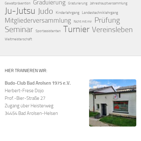
Graduierung
Gewaltprävention
Gradurierung
Jahreshauptversammlung
Ju-Jutsu
Judo
Kinderlehrgang
Landestechniklehrgang
Prüfung
Mitgliederversammlung
Nicht mit mir
Turnier
Seminar
Vereinsleben
Sportassistenten
Weltmeisterschaft
HIER TRAINIEREN WIR:
Budo-Club Bad Arolsen 1975 e.V.
Herbert-Frese Dojo
Prof.-Bier-Straße 27
Zugang über Heisterweg
34454 Bad Arolsen-Helsen