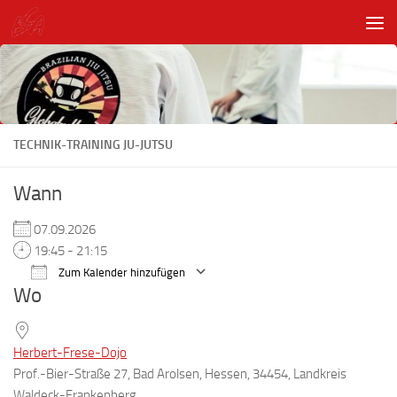
Unter dem Inhalt
TECHNIK-TRAINING JU-JUTSU
Wann
07.09.2026
19:45 - 21:15
Zum Kalender hinzufügen
Wo
ICS herunterladen
Google Kalender
Herbert-Frese-Dojo
Prof.-Bier-Straße 27, Bad Arolsen, Hessen, 34454, Landkreis
Waldeck-Frankenberg