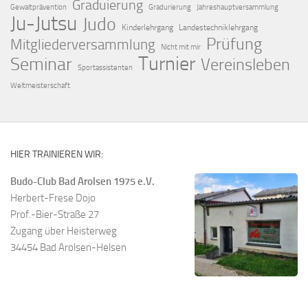
Graduierung
Gewaltprävention
Gradurierung
Jahreshauptversammlung
Ju-Jutsu
Judo
Kinderlehrgang
Landestechniklehrgang
Prüfung
Mitgliederversammlung
Nicht mit mir
Turnier
Seminar
Vereinsleben
Sportassistenten
Weltmeisterschaft
HIER TRAINIEREN WIR:
Budo-Club Bad Arolsen 1975 e.V.
Herbert-Frese Dojo
Prof.-Bier-Straße 27
Zugang über Heisterweg
34454 Bad Arolsen-Helsen