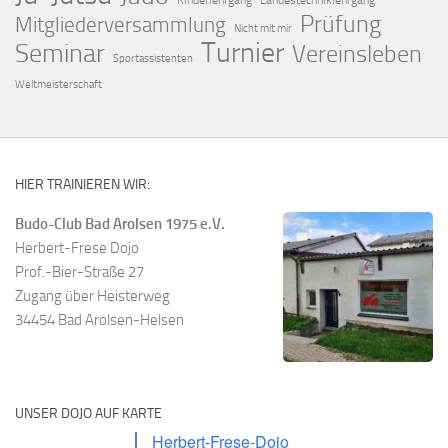
Kinderlehrgang
Landestechniklehrgang
Prüfung
Mitgliederversammlung
Nicht mit mir
Turnier
Seminar
Vereinsleben
Sportassistenten
Weltmeisterschaft
HIER TRAINIEREN WIR:
Budo-Club Bad Arolsen 1975 e.V.
Herbert-Frese Dojo
Prof.-Bier-Straße 27
Zugang über Heisterweg
34454 Bad Arolsen-Helsen
UNSER DOJO AUF KARTE
Herbert-Frese-Dojo