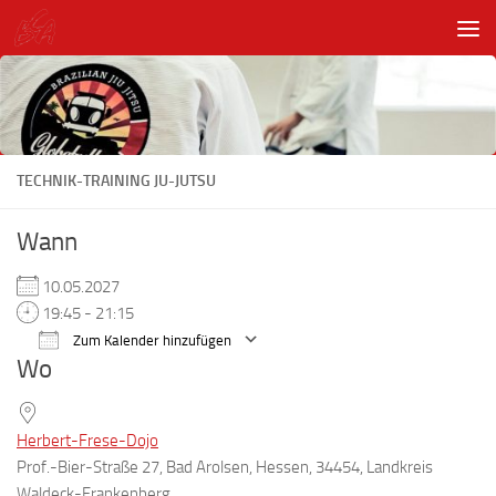
Unter dem Inhalt
TECHNIK-TRAINING JU-JUTSU
Wann
10.05.2027
19:45 - 21:15
Zum Kalender hinzufügen
Wo
ICS herunterladen
Google Kalender
Herbert-Frese-Dojo
Prof.-Bier-Straße 27, Bad Arolsen, Hessen, 34454, Landkreis
Waldeck-Frankenberg