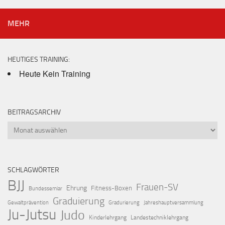
MEHR
HEUTIGES TRAINING:
Heute Kein Training
BEITRAGSARCHIV
Beitragsarchiv
SCHLAGWÖRTER
BJJ
Frauen-SV
Ehrung
Fitness-Boxen
Bundessemiar
Graduierung
Gewaltprävention
Gradurierung
Jahreshauptversammlung
Ju-Jutsu
Judo
Kinderlehrgang
Landestechniklehrgang