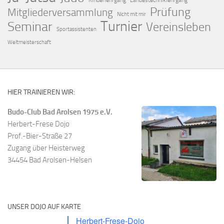
Kinderlehrgang
Landestechniklehrgang
Prüfung
Mitgliederversammlung
Nicht mit mir
Turnier
Seminar
Vereinsleben
Sportassistenten
Weltmeisterschaft
HIER TRAINIEREN WIR:
Budo-Club Bad Arolsen 1975 e.V.
Herbert-Frese Dojo
Prof.-Bier-Straße 27
Zugang über Heisterweg
34454 Bad Arolsen-Helsen
UNSER DOJO AUF KARTE
Herbert-Frese-Dojo