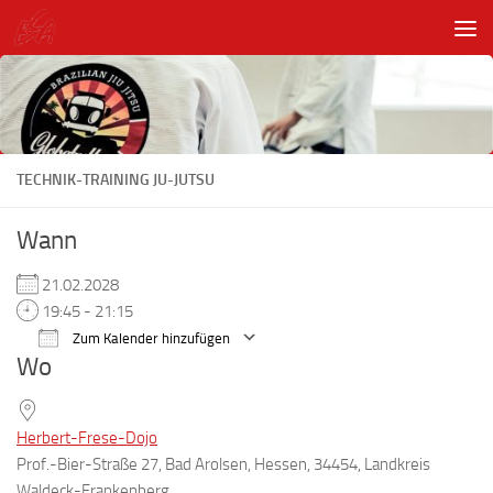
Unter dem Inhalt
TECHNIK-TRAINING JU-JUTSU
Wann
21.02.2028
19:45 - 21:15
Zum Kalender hinzufügen
Wo
ICS herunterladen
Google Kalender
Herbert-Frese-Dojo
Prof.-Bier-Straße 27, Bad Arolsen, Hessen, 34454, Landkreis
Waldeck-Frankenberg