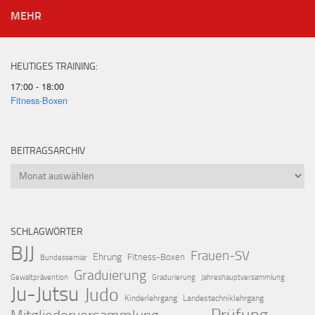
MEHR
HEUTIGES TRAINING:
17:00 - 18:00
Fitness-Boxen
BEITRAGSARCHIV
Beitragsarchiv
SCHLAGWÖRTER
BJJ
Frauen-SV
Ehrung
Fitness-Boxen
Bundessemiar
Graduierung
Gewaltprävention
Gradurierung
Jahreshauptversammlung
Ju-Jutsu
Judo
Kinderlehrgang
Landestechniklehrgang
Prüfung