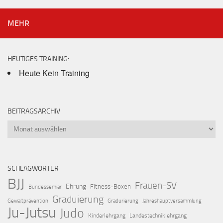
MEHR
HEUTIGES TRAINING:
Heute Kein Training
BEITRAGSARCHIV
Beitragsarchiv
SCHLAGWÖRTER
BJJ
Frauen-SV
Ehrung
Fitness-Boxen
Bundessemiar
Graduierung
Gewaltprävention
Gradurierung
Jahreshauptversammlung
Ju-Jutsu
Judo
Kinderlehrgang
Landestechniklehrgang