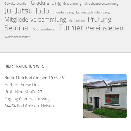
Graduierung
Gewaltprävention
Gradurierung
Jahreshauptversammlung
Ju-Jutsu
Judo
Kinderlehrgang
Landestechniklehrgang
Prüfung
Mitgliederversammlung
Nicht mit mir
Turnier
Seminar
Vereinsleben
Sportassistenten
Weltmeisterschaft
HIER TRAINIEREN WIR:
Budo-Club Bad Arolsen 1975 e.V.
Herbert-Frese Dojo
Prof.-Bier-Straße 27
Zugang über Heisterweg
34454 Bad Arolsen-Helsen