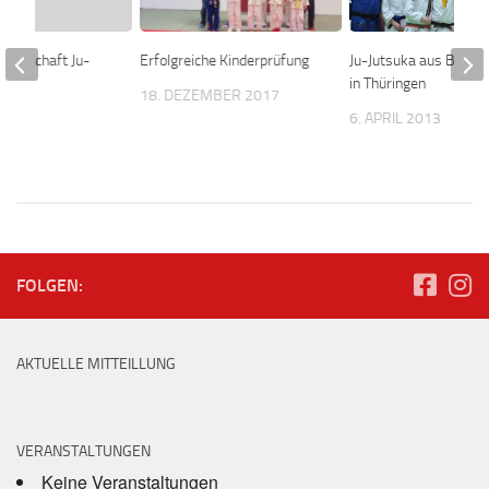
terschaft Ju-
Erfolgreiche Kinderprüfung
Ju-Jutsuka aus Bad Ar
in Thüringen
18. DEZEMBER 2017
2003
6. APRIL 2013
FOLGEN:
AKTUELLE MITTEILLUNG
VERANSTALTUNGEN
Keine Veranstaltungen