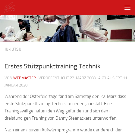
Unter dem Inhalt
JU-JUTSU
Erstes Stützpunkttraining Technik
VON
WEBMASTER
· VERÖFFENTLICHT
22. MÄRZ 2008
· AKTUALISIERT
11.
JANUAR 2020
Während der Osterfeiertage fand am Samstag den 22. März dass
erste Stützpunkttraining Technik im neuen Jahr statt. Eine
Trainingswillige hatten den Weg gefunden und sich dem
dreistündigen Training von Danny Steenackers unterworfen.
Nach einem kurzen Aufwärmprogramm wurde der Bereich der