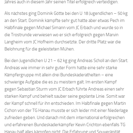
Jahres auch in diesem Jahr seinen Titel erfolgreich verteidigen.
Als nächstes ging Dominik Götte bei den U 18 Jugendlichen – 50 kg
an den Start. Dominik kämpfte sehr gut hatte aber etwas Pech im
Halbfinale gegen Michael Simann vom JC Erbach und wurde so in
die Trostrunde verwiesen wo er sich erfolgreich gegen Marvin
Langheim vom JC Hofheim durchsetzte. Der dritte Platz war die
Belohnung für die geleisteten Mühen.
Bei den Jugendlichen U 21 – 62 kg ging Andreas Scholl an den Start.
Andreas wie immer in sehr guter Form hatte eine sehr starke
Kämpfergruppe mit allein drei Bundeskaderathelten – eine
schwierige Aufgabe die es zu meistern galt. Im ersten Kampf
gegen Sebastian Sturm vom JC Erbach führte Andreas einen sehr
starken Kampf und behielt sauber seine geplante Linie. Somit war
der Kampf schnell für ihn entschieden. Im Halbfinale gegen Martin
Cichon von der TG Hanau musste er sich leider mit einer Niederlage
zufrieden geben. Und danach mit dem international erfolgreichen
und erfahrenen Bundeskaderkämpfer Kevin Crichton ebenfalls TG
Hanau half alles kämpfen nicht. Die Erfahrung und Souveränität