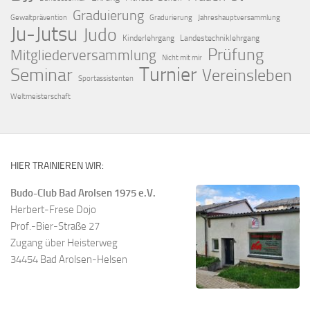
Graduierung
Gewaltprävention
Gradurierung
Jahreshauptversammlung
Ju-Jutsu
Judo
Kinderlehrgang
Landestechniklehrgang
Prüfung
Mitgliederversammlung
Nicht mit mir
Turnier
Seminar
Vereinsleben
Sportassistenten
Weltmeisterschaft
HIER TRAINIEREN WIR:
Budo-Club Bad Arolsen 1975 e.V.
Herbert-Frese Dojo
Prof.-Bier-Straße 27
Zugang über Heisterweg
34454 Bad Arolsen-Helsen