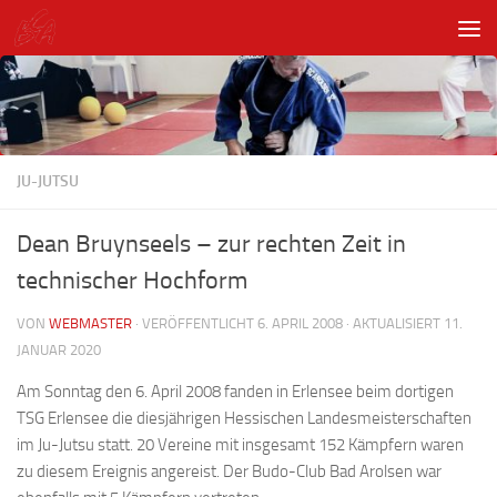
Unter dem Inhalt
JU-JUTSU
Dean Bruynseels – zur rechten Zeit in
technischer Hochform
VON
WEBMASTER
· VERÖFFENTLICHT
6. APRIL 2008
· AKTUALISIERT
11.
JANUAR 2020
Am Sonntag den 6. April 2008 fanden in Erlensee beim dortigen
TSG Erlensee die diesjährigen Hessischen Landesmeisterschaften
im Ju-Jutsu statt. 20 Vereine mit insgesamt 152 Kämpfern waren
zu diesem Ereignis angereist. Der Budo-Club Bad Arolsen war