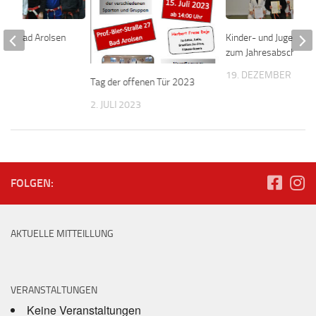
 aus Bad Arolsen
Kinder- und Jugendpr
n
zum Jahresabschluss
2013
19. DEZEMBER 201
Tag der offenen Tür 2023
2. JULI 2023
FOLGEN:
AKTUELLE MITTEILLUNG
VERANSTALTUNGEN
Keine Veranstaltungen