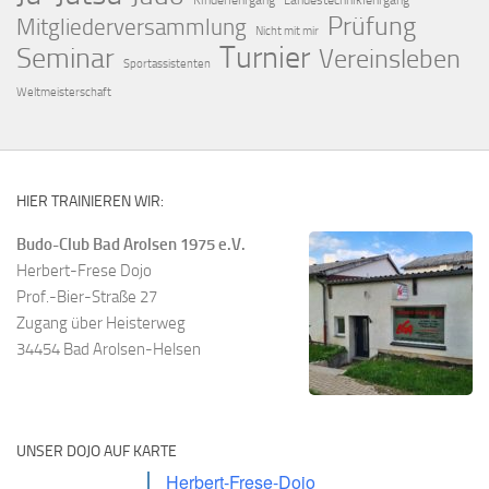
Kinderlehrgang
Landestechniklehrgang
Prüfung
Mitgliederversammlung
Nicht mit mir
Turnier
Seminar
Vereinsleben
Sportassistenten
Weltmeisterschaft
HIER TRAINIEREN WIR:
Budo-Club Bad Arolsen 1975 e.V.
Herbert-Frese Dojo
Prof.-Bier-Straße 27
Zugang über Heisterweg
34454 Bad Arolsen-Helsen
UNSER DOJO AUF KARTE
Herbert-Frese-Dojo