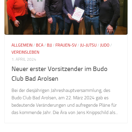
ALLGEMEIN
/
BCA
/
BJJ
/
FRAUEN-SV
/
JU-JUTSU
/
JUDO
/
VEREINSLEBEN
1. APRIL 2024
Neuer erster Vorsitzender im Budo
Club Bad Arolsen
Bei der diesjährigen Jahreshauptversammlung, des
Budo Club Bad Arolsen, am 22. März 2024 gab es
bedeutende Veränderungen und aufregende Pläne für
das kommende Jahr. Die Ära von Jens Knippschild als...