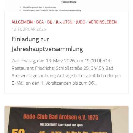
ALLGEMEIN
/
BCA
/
BJJ
/
JU-JUTSU
/
JUDO
/
VEREINSLEBEN
12. FEBRUAR 2026
Einladung zur
Jahreshauptversammlung
Zeit: Freitag, den 13. März 2026, um 19:00 UhrOrt:
Restaurant Friedrichs, Schloßstraße 25, 34454 Bad
Arolsen Tagesordnung Anträge bitte schriftlich oder per
E-Mail an den 1. Vorsitzenden bis zum 06....