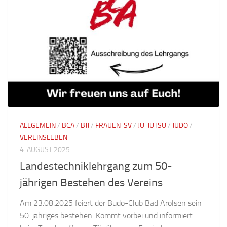
ALLGEMEIN
/
BCA
/
BJJ
/
FRAUEN-SV
/
JU-JUTSU
/
JUDO
/
VEREINSLEBEN
4. AUGUST 2025
Landestechniklehrgang zum 50-
jährigen Bestehen des Vereins
Am 23.08.2025 feiert der Budo-Club Bad Arolsen sein
50-jähriges bestehen. Kommt vorbei und informiert