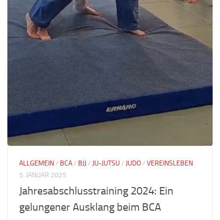
ALLGEMEIN
/
BCA
/
BJJ
/
JU-JUTSU
/
JUDO
/
VEREINSLEBEN
5. JANUAR 2025
Jahresabschlusstraining 2024: Ein
gelungener Ausklang beim BCA