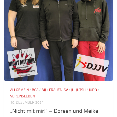
ALLGEMEIN
/
BCA
/
BJJ
/
FRAUEN-SV
/
JU-JUTSU
/
JUDO
/
VEREINSLEBEN
10. DEZEMBER 2024
„Nicht mit mir!“ – Doreen und Meike