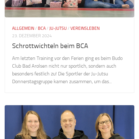
ALLGEMEIN
/
BCA
/
JU-JUTSU
/
VEREINSLEBEN
23. DEZEMBER 2024
Schrottwichteln beim BCA
Am letzten Training vor den Ferien ging es beim Budo
Club Bad Arolsen nicht nur sportlich, sondern auch
besonders festlich zu! Die Sportler der Ju-Jutsu
Donnerstagsgruppe kamen zusammen, um das...