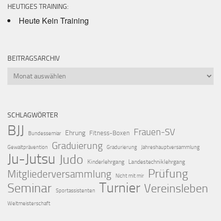
HEUTIGES TRAINING:
Heute Kein Training
BEITRAGSARCHIV
Beitragsarchiv
SCHLAGWÖRTER
BJJ
Frauen-SV
Ehrung
Fitness-Boxen
Bundessemiar
Graduierung
Gewaltprävention
Gradurierung
Jahreshauptversammlung
Ju-Jutsu
Judo
Kinderlehrgang
Landestechniklehrgang
Prüfung
Mitgliederversammlung
Nicht mit mir
Turnier
Seminar
Vereinsleben
Sportassistenten
Weltmeisterschaft