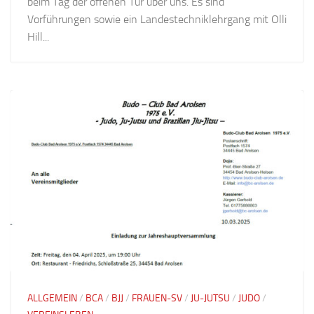
beim Tag der offenen Tür über uns. Es sind
Vorführungen sowie ein Landestechniklehrgang mit Olli
Hill...
ALLGEMEIN
/
BCA
/
BJJ
/
FRAUEN-SV
/
JU-JUTSU
/
JUDO
/