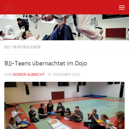
Unter dem Inhalt
BJJ
/
VEREINSLEBEN
BJJ-Teens übernachtet im Dojo
VON
DOREEN ALBRECHT
·
15. DEZEMBER 2022