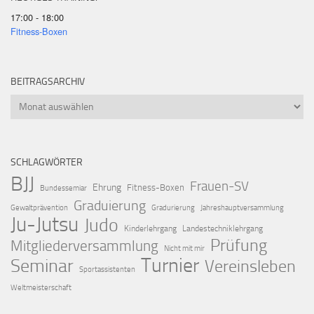
17:00 - 18:00
Fitness-Boxen
BEITRAGSARCHIV
Beitragsarchiv
SCHLAGWÖRTER
BJJ
Frauen-SV
Ehrung
Fitness-Boxen
Bundessemiar
Graduierung
Gewaltprävention
Gradurierung
Jahreshauptversammlung
Ju-Jutsu
Judo
Kinderlehrgang
Landestechniklehrgang
Prüfung
Mitgliederversammlung
Nicht mit mir
Turnier
Seminar
Vereinsleben
Sportassistenten
Weltmeisterschaft