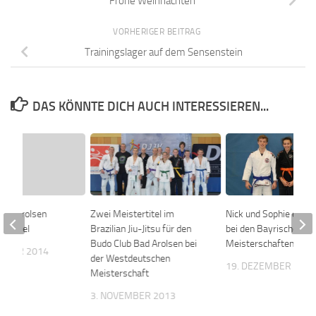
Frohe Weihnachten
VORHERIGER BEITRAG
Trainingslager auf dem Sensenstein
DAS KÖNNTE DICH AUCH INTERESSIEREN...
Bad Arolsen
Zwei Meistertitel im
Nick und Sophie erfolg
n Kassel
Brazilian Jiu-Jitsu für den
bei den Bayrischen BJ
Budo Club Bad Arolsen bei
Meisterschaften in W
EMBER 2014
der Westdeutschen
19. DEZEMBER 201
Meisterschaft
3. NOVEMBER 2013